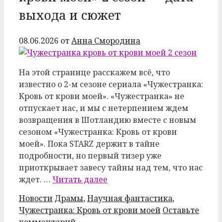
выхода и сюжет
08.06.2026
от
Анна Смородина
На этой странице расскажем всё, что
известно о 2-м сезоне сериала «Чужестранка:
Кровь от крови моей». «Чужестранка» не
отпускает нас, и мы с нетерпением ждем
возвращения в Шотландию вместе с новым
сезоном «Чужестранка: Кровь от крови
моей». Пока STARZ держит в тайне
подробности, но первый тизер уже
приоткрывает завесу тайны над тем, что нас
ждет. …
Читать далее
Рубрики
Метки
Новости
Драмы
,
Научная фантастика
,
Чужестранка: Кровь от крови моей
Оставьте