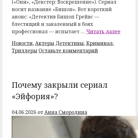
(«Они», «Декстер: Воскрешение»). Сериал
носит название «Бишоп». Вот короткий
анонс: «Детектив Бишоп Грейвс —
блестящий и закаленный в боях
профессионал — испытает …
Читать далее
Рубрики
Метки
Новости
,
Актеры
Детективы
,
Криминал
,
Триллеры
Оставьте комментарий
Почему закрыли сериал
«Эйфория»?
04.06.2026
от
Анна Смородина