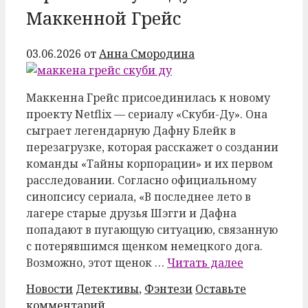
Маккенной Грейс
03.06.2026
от
Анна Смородина
Маккенна Грейс присоединилась к новому
проекту Netflix — сериалу «Скуби-Ду». Она
сыграет легендарную Дафну Блейк в
перезагрузке, которая расскажет о создании
команды «Тайны корпорации» и их первом
расследовании. Согласно официальному
синопсису сериала, «В последнее лето в
лагере старые друзья Шэгги и Дафна
попадают в пугающую ситуацию, связанную
с потерявшимся щенком немецкого дога.
Возможно, этот щенок …
Читать далее
Рубрики
Метки
Новости
Детективы
,
Фэнтези
Оставьте
комментарий