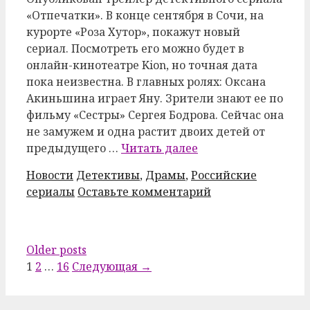
«Отпечатки». В конце сентября в Сочи, на
курорте «Роза Хутор», покажут новый
сериал. Посмотреть его можно будет в
онлайн-кинотеатре Kion, но точная дата
пока неизвестна. В главных ролях: Оксана
Акиньшина играет Яну. Зрители знают ее по
фильму «Сестры» Сергея Бодрова. Сейчас она
не замужем и одна растит двоих детей от
предыдущего …
Читать далее
Рубрики
Метки
Новости
Детективы
,
Драмы
,
Российские
сериалы
Оставьте комментарий
Post
Older posts
navigation
1
2
…
16
Следующая →