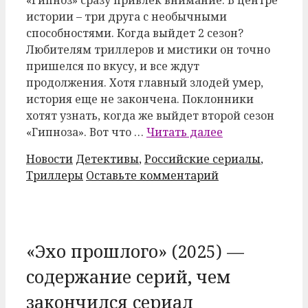
«Гипноз» сразу привлек внимание. В центре
истории – три друга с необычными
способностями. Когда выйдет 2 сезон?
Любителям триллеров и мистики он точно
пришелся по вкусу, и все ждут
продолжения. Хотя главный злодей умер,
история еще не закончена. Поклонники
хотят узнать, когда же выйдет второй сезон
«Гипноза». Вот что …
Читать далее
Рубрики
Метки
Новости
Детективы
,
Российские сериалы
,
Триллеры
Оставьте комментарий
«Эхо прошлого» (2025) —
содержание серий, чем
закончился сериал