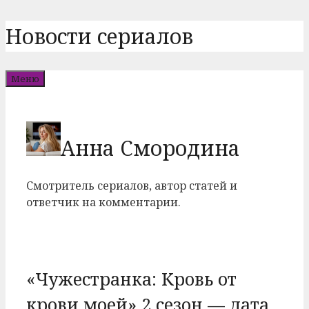
Перейти
Новости сериалов
к
содержимому
Меню
Анна Смородина
Смотритель сериалов, автор статей и
ответчик на комментарии.
«Чужестранка: Кровь от
крови моей» 2 сезон — дата