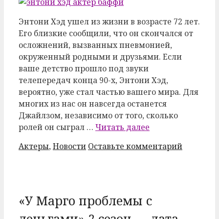
Энтони Хэд ушел из жизни в возрасте 72 лет.
Его близкие сообщили, что он скончался от
осложнений, вызванных пневмонией,
окруженный родными и друзьями. Если
ваше детство прошло под звуки
телепередач конца 90-х, Энтони Хэд,
вероятно, уже стал частью вашего мира. Для
многих из нас он навсегда останется
Джайлзом, независимо от того, сколько
ролей он сыграл …
Читать далее
Рубрики
Актеры
,
Новости
Оставьте комментарий
«У Марго проблемы с
деньгами» 2 сезон — дата