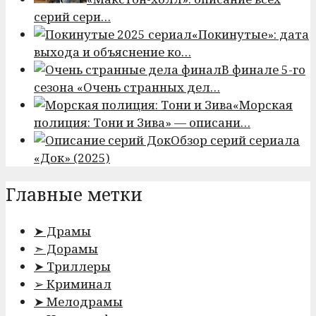
серий сери…
«Покинутые»: дата
выхода и объяснение ко…
В финале 5-го
сезона «Очень странных дел…
«Морская
полиция: Тони и Зива» — описани…
Обзор серий сериала
«Док» (2025)
Главные метки
➤ Драмы
➣ Дорамы
➤ Триллеры
➢ Криминал
➤ Мелодрамы