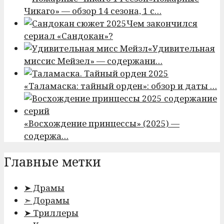
Чикаго» — обзор 14 сезона, 1 с…
Чем закончился
сериал «Сандокан»?
«Удивительная
миссис Мейзел» — содержани…
«Таламаска: тайный орден»: обзор и даты …
«Восхождение принцессы» (2025) —
содержа…
Главные метки
➤ Драмы
➣ Дорамы
➤ Триллеры