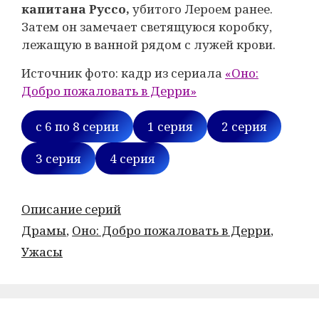
капитана Руссо,
убитого Лероем ранее.
Затем он замечает светящуюся коробку,
лежащую в ванной рядом с лужей крови.
Источник фото: кадр из сериала
«Оно:
Добро пожаловать в Дерри»
с 6 по 8 серии
1 серия
2 серия
3 серия
4 серия
Рубрики
Описание серий
Метки
Драмы
,
Оно: Добро пожаловать в Дерри
,
Ужасы
Post
navigation