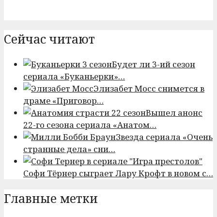
Сейчас читают
Будет ли 3-ий сезон
сериала «Буканьерки»…
Элизабет Мосс снимется в
драме «Приговор…
Вышел анонс
22-го сезона сериала «Анатом…
Звезда сериала «Очень
странные дела» сни…
Софи Тёрнер сыграет Лару Крофт в новом с…
Главные метки