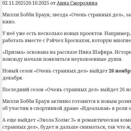
02.11.2025
20.10.2025
от
Анна Смородина
Милли Бобби Браун, звезда «Очень странных дел», за
кино.
У неё уже есть несколько новых проектов. Например,
работать вместе с Рэйчел Броснахэн, которую многие
«Призма» основана на рассказе Ника Шафира. Истори
повсюду начали появляться неупокоенные души.
Новый сезон «Очень странных дел» выйдет
26 ноябр
декабря.
Последний сезон «Очень странных дел» выйдет 26 ноя
Милли Бобби Браун активно готовится к новым роля
об участии в спортивной драме «Идеальная» в роли
А еще выйдет «Энола Холмс 3» и романтическая ком
странных дел», будет и дальше сниматься, так что ж