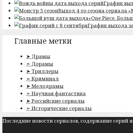
График вы
Выход 4-го сезона сериала 
«One Piece. Боль
График выхода з
Главные метки
➤ Драмы
➣ Дорамы
➤ Триллеры
➢ Криминал
➤ Мелодрамы
➣ Научная фантастика
➤ Российские сериалы
➣ Исторические сериалы
Последние новости сериалов, содержание серий и