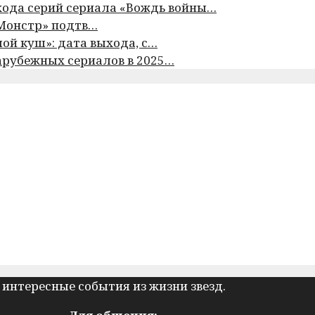
хода серий сериала «Вождь войны…
«Монстр» подтв…
шой куш»: дата выхода, с…
арубежных сериалов в 2025…
 интересные события из жизни звезд.