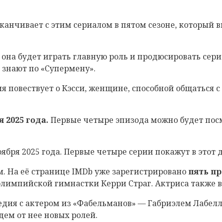
канчивает с этим сериалом в пятом сезоне, который вы
 она будет играть главную роль и продюсировать сериа
 знают по «Супермену».
я повествует о Кэсси, женщине, способной общаться 
я 2025 года.
Первые четыре эпизода можно будет посмо
бря 2025 года. Первые четыре серии покажут в этот 
м. На её странице IMDb уже зарегистрировано
пять п
 олимпийской гимнастки Керри Страг. Актриса также
едия с актером из «Фабельманов» — Габриэлем Лабелл
дем от нее новых ролей.