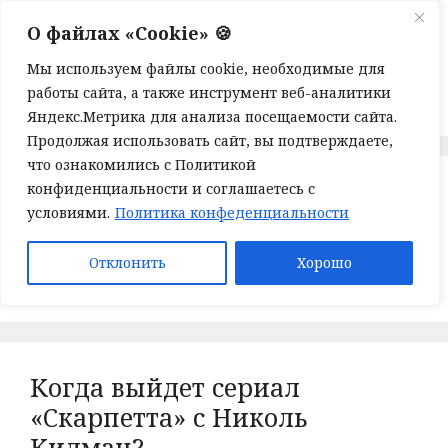
Перейти
Новости сериалов
О файлах «Cookie» 🍪
к
содержимому
Мы используем файлы cookie, необходимые для
работы сайта, а также инструмент веб-аналитики
Меню
Яндекс.Метрика для анализа посещаемости сайта.
Продолжая использовать сайт, вы подтверждаете,
что ознакомились с Политикой
конфиденциальности и соглашаетесь с
Николь Кидман
условиями.
Политика конфеденциальности
Николь Кидман: личная жизнь, карьера и
Отклонить
Хорошо
последние проекты.
Когда выйдет сериал
«Скарпетта» с Николь
Кидман?