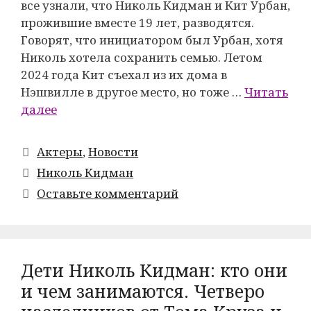
все узнали, что Николь Кидман и Кит Урбан,
прожившие вместе 19 лет, разводятся.
Говорят, что инициатором был Урбан, хотя
Николь хотела сохранить семью. Летом
2024 года Кит съехал из их дома в
Нэшвилле в другое место, но тоже …
Читать
далее
Рубрики
Актеры
,
Новости
Метки
Николь Кидман
Оставьте комментарий
Дети Николь Кидман: кто они
и чем занимаются. Четверо