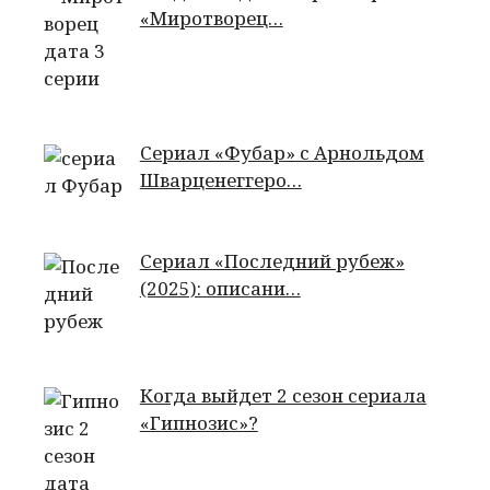
«Миротворец…
Сериал «Фубар» с Арнольдом
Шварценеггеро…
Сериал «Последний рубеж»
(2025): описани…
Когда выйдет 2 сезон сериала
«Гипнозис»?