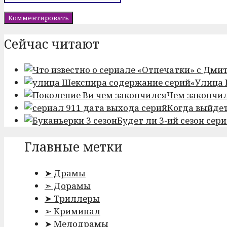
Сейчас читают
«Улица 
Чем закончил
Когда выйдет
Будет ли 3-ий сезон сер
Главные метки
➤ Драмы
➣ Дорамы
➤ Триллеры
➢ Криминал
➤ Мелодрамы