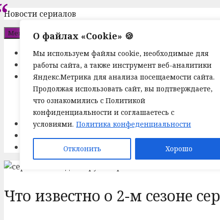
Перейти
Новости сериалов
к
Меню
О файлах «Cookie» 🍪
содержимому
Новости
Мы используем файлы cookie, необходимые для
Актеры
работы сайта, а также инструмент веб-аналитики
Блог
Яндекс.Метрика для анализа посещаемости сайта.
Описание серий
Продолжая использовать сайт, вы подтверждаете,
Ответы на вопросы
что ознакомились с Политикой
Финал
конфиденциальности и соглашаетесь с
Расписание
условиями.
Политика конфеденциальности
Подборки
Отклонить
Хорошо
Что известно о 2-м сезоне с