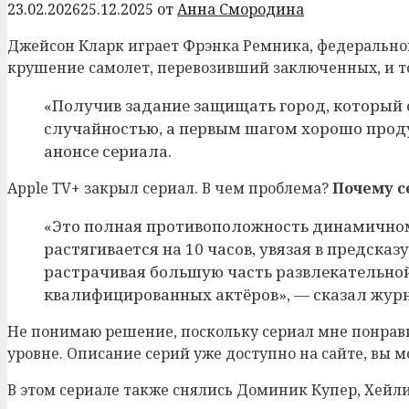
23.02.2026
25.12.2025
от
Анна Смородина
Джейсон Кларк играет Фрэнка Ремника, федерального
крушение самолет, перевозивший заключенных, и то
«Получив задание защищать город, который о
случайностью, а первым шагом хорошо прод
анонсе сериала.
Apple TV+ закрыл сериал. В чем проблема?
Почему 
«Это полная противоположность динамичному
растягивается на 10 часов, увязая в предск
растрачивая большую часть развлекательной
квалифицированных актёров», — сказал жур
Не понимаю решение, поскольку сериал мне понрави
уровне. Описание серий уже доступно на сайте, вы м
В этом сериале также снялись Доминик Купер, Хейли