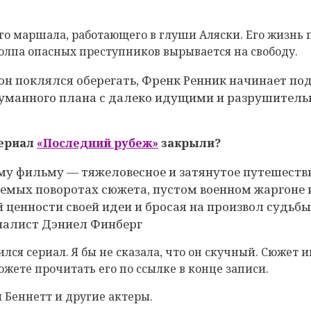
 маршала, работающего в глуши Аляски. Его жизнь пе
лпа опасных преступников вырывается на свободу.
н поклялся оберегать, Френк Ренник начинает под
уманного плана с далеко идущими и разрушитель
сериал
«Последний рубеж»
закрыли?
 фильму — тяжеловесное и затянутое путешествие
азуемых поворотах сюжета, пустом военном жаргон
 ценности своей идеи и бросая на произвол судьб
налист Дэниел Финберг
лся сериал. Я бы не сказала, что он скучный. Сюжет
ожете прочитать его по ссылке в конце записи.
 Беннетт и другие актеры.