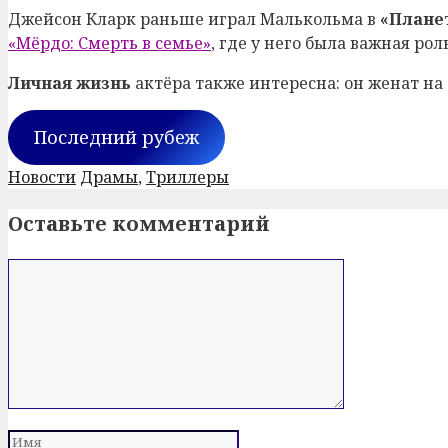
Джейсон Кларк раньше играл Малькольма в
«Плане
«Мёрдо: Смерть в семье»
, где у него была важная роль
Личная жизнь
актёра также интересна: он женат на
Последний рубеж
Рубрики
Метки
Новости
Драмы
,
Триллеры
Post
navigation
Оставьте комментарий
Комментарий
Имя