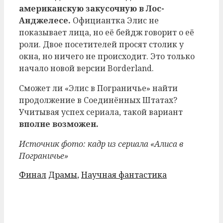
американскую закусочную в Лос-
Анджелесе.
Официантка Элис не
показывает лица, но её бейдж говорит о её
роли. Двое посетителей просят столик у
окна, но ничего не происходит. Это только
начало новой версии Borderland.
Сможет ли «Элис в Пограничье» найти
продолжение в Соединённых Штатах?
Учитывая успех сериала, такой вариант
вполне возможен.
Источник фото: кадр из сериала «Алиса в
Пограничье»
Рубрики
Метки
Финал
Драмы
,
Научная фантастика
Post
navigation