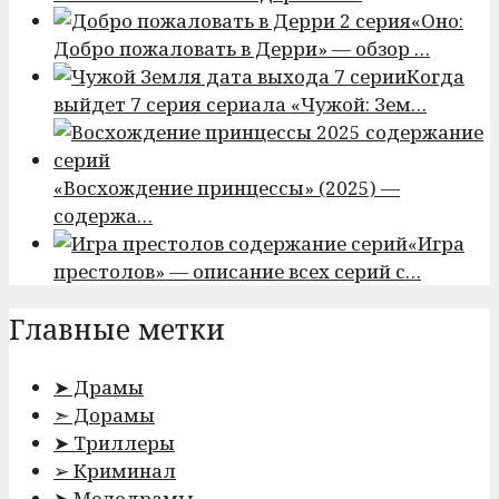
«Оно:
Добро пожаловать в Дерри» — обзор …
Когда
выйдет 7 серия сериала «Чужой: Зем…
«Восхождение принцессы» (2025) —
содержа…
«Игра
престолов» — описание всех серий с…
Главные метки
➤ Драмы
➣ Дорамы
➤ Триллеры
➢ Криминал
➤ Мелодрамы